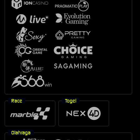
Race
Togel
Olahraga